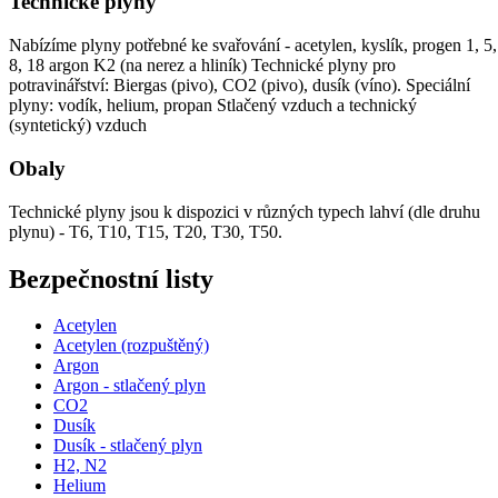
Technické plyny
Nabízíme plyny potřebné ke svařování - acetylen, kyslík, progen 1, 5,
8, 18 argon K2 (na nerez a hliník) Technické plyny pro
potravinářství: Biergas (pivo), CO2 (pivo), dusík (víno). Speciální
plyny: vodík, helium, propan Stlačený vzduch a technický
(syntetický) vzduch
Obaly
Technické plyny jsou k dispozici v různých typech lahví (dle druhu
plynu) - T6, T10, T15, T20, T30, T50.
Bezpečnostní listy
Acetylen
Acetylen (rozpuštěný)
Argon
Argon - stlačený plyn
CO2
Dusík
Dusík - stlačený plyn
H2, N2
Helium