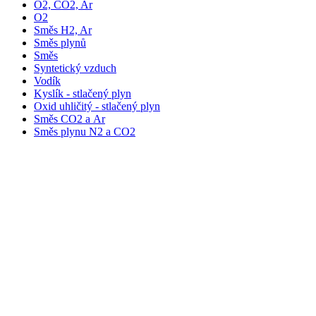
O2, CO2, Ar
O2
Směs H2, Ar
Směs plynů
Směs
Syntetický vzduch
Vodík
Kyslík - stlačený plyn
Oxid uhličitý - stlačený plyn
Směs CO2 a Ar
Směs plynu N2 a CO2